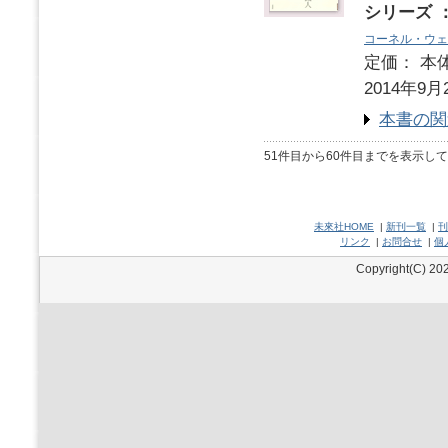
シリーズ 
コーネル・ウェ
定価： 本体
2014年9月
本書の関
51件目から60件目までを表示し
未來社HOME
|
新刊一覧
|
刊
リンク
|
お問合せ
|
個
Copyright(C) 202