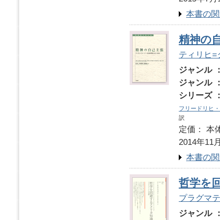
本書の関
精神の
ティリヒ=ク
ジャンル 
ジャンル 
シリーズ 
フリードリヒ・
訳
定価： 本体
2014年11
本書の関
哲学を
プラグマ
ジャンル 