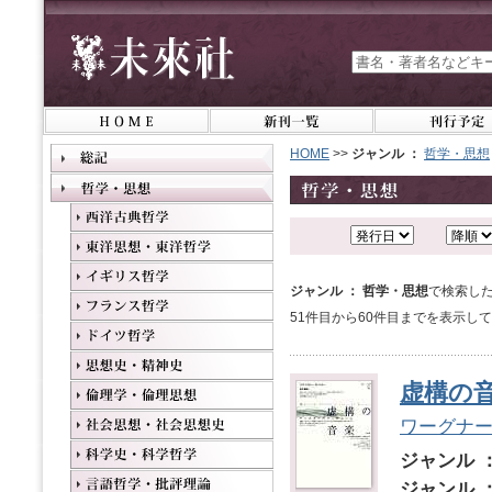
HOME
>>
ジャンル ：
哲学・思想
ジャンル ： 哲学・思想
で検索した
51件目から60件目までを表示し
虚構の
ワーグナ
ジャンル 
ジャンル 