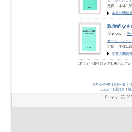
カール・シュミ
定価： 本体1,8
本書の関連
政治的なも
ジャンル ：
政
カール・シュミ
定価： 本体1,8
本書の関連
1件目から8件目までを表示してい
未來社HOME
|
新刊一覧
|
刊
リンク
|
お問合せ
|
個
Copyright(C) 202