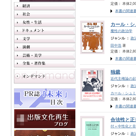
定価： 本体2,0
本書の関連
カール・シ
魔性の政治学
ジャンル ：
政
田中浩
著
定価： 本体2,8
本書の関連
独裁
近代主権論の起
ジャンル ：
政
カール・シュミ
定価： 本体2,8
本書の関連
合法性と正
付＝中性化と非
ジャンル ：
政