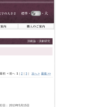
演劇論・演劇研究
 最初 < 前へ
1
｜
2
｜
3
｜
次へ >
最後 >>
発行日： 2013年5月15日