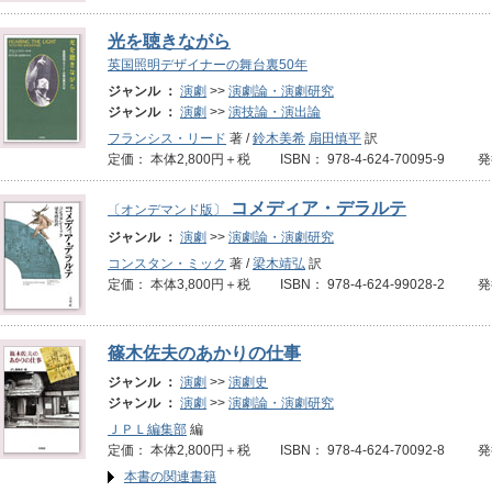
光を聴きながら
英国照明デザイナーの舞台裏50年
ジャンル ：
演劇
>>
演劇論・演劇研究
ジャンル ：
演劇
>>
演技論・演出論
フランシス・リード
著 /
鈴木美希
扇田慎平
訳
定価： 本体2,800円＋税 ISBN： 978-4-624-70095-9 発
コメディア・デラルテ
〔オンデマンド版〕
ジャンル ：
演劇
>>
演劇論・演劇研究
コンスタン・ミック
著 /
梁木靖弘
訳
定価： 本体3,800円＋税 ISBN： 978-4-624-99028-2 
篠木佐夫のあかりの仕事
ジャンル ：
演劇
>>
演劇史
ジャンル ：
演劇
>>
演劇論・演劇研究
ＪＰＬ編集部
編
定価： 本体2,800円＋税 ISBN： 978-4-624-70092-8 発
本書の関連書籍