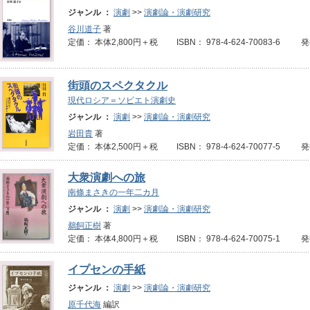
ジャンル ：
演劇
>>
演劇論・演劇研究
谷川道子
著
定価： 本体2,800円＋税 ISBN： 978-4-624-70083-6 発
街頭のスペクタクル
現代ロシア＝ソビエト演劇史
ジャンル ：
演劇
>>
演劇論・演劇研究
岩田貴
著
定価： 本体2,500円＋税 ISBN： 978-4-624-70077-5 
大衆演劇への旅
南條まさきの一年二カ月
ジャンル ：
演劇
>>
演劇論・演劇研究
鵜飼正樹
著
定価： 本体4,800円＋税 ISBN： 978-4-624-70075-1 
イプセンの手紙
ジャンル ：
演劇
>>
演劇論・演劇研究
原千代海
編訳