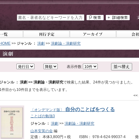
HOME
>>
ジャンル ：
演劇
>>
演劇論・演劇研究
表示件数
ジャンル ： 演劇 >> 演劇論・演劇研究
で検索した結果、24件が見つかりました。
1件目から10件目までを表示しています。
<<
自分のことばをつくる
〔オンデマンド版〕
ことばの勉強3
ジャンル ：
演劇
>>
演劇論・演劇研究
山本安英の会
編
定価： 本体3,800円＋税 ISBN： 978-4-624-99037-4 