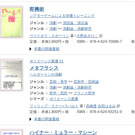
即興術
シアターゲームによる俳優トレーニング
ジャンル ：
演劇
>>
演技論・演出論
ジャンル ：
演劇
>>
演劇論・演劇研究
ヴァイオラ・スポーリン
著 /
大野あきひこ
訳
定価： 本体2,800円＋税 ISBN： 978-4-624-70086-7 
本書の関連書籍
ポイエーシス叢書 51
メタフラシス
ヘルダーリンの演劇
ジャンル ：
芸術・美学
>>
芸術学・芸術論
ジャンル ：
演劇
>>
演劇論・演劇研究
ジャンル ：
哲学・思想
>>
フランス哲学
シリーズ ：
ポイエーシス叢書
フィリップ・ラクー=ラバルト
著 /
高橋透
吉田はるみ
訳
定価： 本体1,800円＋税 ISBN： 978-4-624-93251-0 発
本書の関連書籍
ハイナー・ミュラー・マシーン