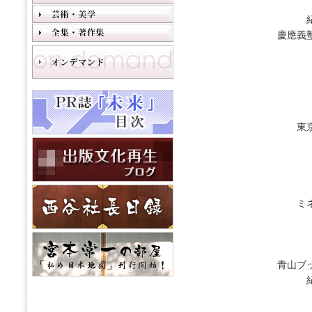
慶應義
東
ミ
青山ブ