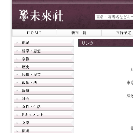
リンク
東
法