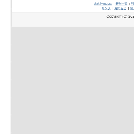
未來社HOME
|
新刊一覧
|
刊
リンク
|
お問合せ
|
個
Copyright(C) 202