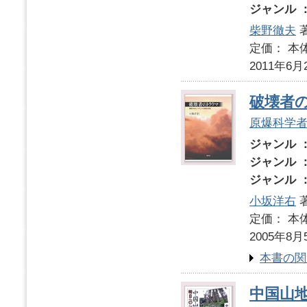
ジャンル 
柴野徹夫
著
定価： 本体
2011年6月
破壊者
原爆科学
ジャンル 
ジャンル 
ジャンル 
小坂洋右
定価： 本体
2005年8月
本書の関
中国山