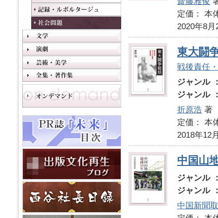
齋藤雅俊
定価： 本体
2020年8月
東大闘
戦後責任
ジャンル 
ジャンル 
折原浩
著
定価： 本体
2018年12
中国山地
ジャンル 
ジャンル 
中国新聞