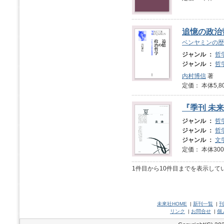
追憶の政治
ベンヤミンの歴
ジャンル ：
哲
ジャンル ：
哲
内村博信
著
定価： 本体5,8
『季刊 未来
ジャンル ：
哲
ジャンル ：
哲
ジャンル ：
文
定価： 本体3
1件目から10件目までを表示して
未來社HOME
|
新刊一覧
|
刊
リンク
|
お問合せ
|
個