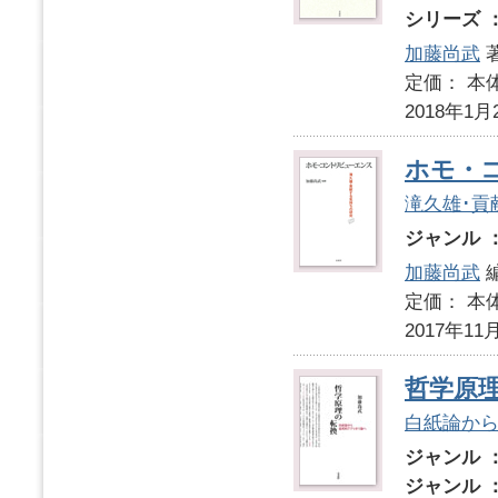
シリーズ 
加藤尚武
定価： 本体
2018年1月
ホモ・
滝久雄･貢
ジャンル 
加藤尚武
定価： 本体
2017年11
哲学原
白紙論か
ジャンル 
ジャンル 