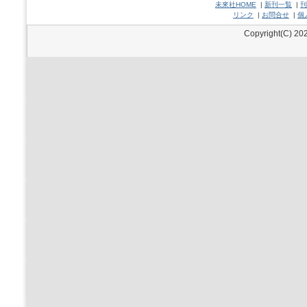
未來社HOME
|
新刊一覧
|
刊
リンク
|
お問合せ
|
個
Copyright(C) 202