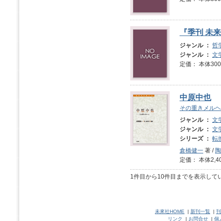
『季刊 未来
ジャンル ：
哲
ジャンル ：
文
定価： 本体3
中原中也
その重きメルヘ
ジャンル ：
文
ジャンル ：
文
シリーズ ：
転
倉橋健一
著 /
陶
定価： 本体2,4
1件目から10件目までを表示して
未來社HOME
|
新刊一覧
|
刊
リンク
|
お問合せ
|
個