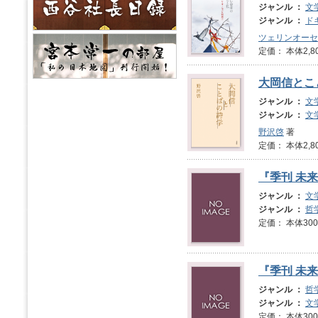
ジャンル ：
文
ジャンル ：
ド
ツェリンオーセ
定価： 本体2,8
大岡信とこ
ジャンル ：
文
ジャンル ：
文
野沢啓
著
定価： 本体2,8
『季刊 未来
ジャンル ：
文
ジャンル ：
哲
定価： 本体3
『季刊 未来
ジャンル ：
哲
ジャンル ：
文
定価： 本体3