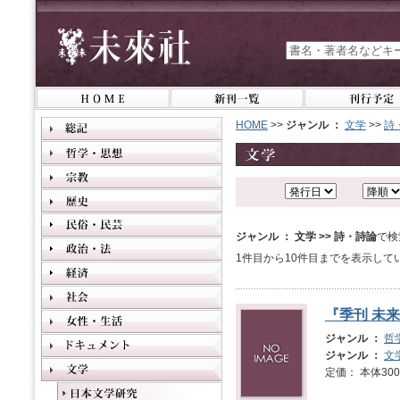
HOME
>>
ジャンル ：
文学
>>
詩
ジャンル ： 文学 >> 詩・詩論
で検
1件目から10件目までを表示して
『季刊 未来
ジャンル ：
哲
ジャンル ：
文
定価： 本体3