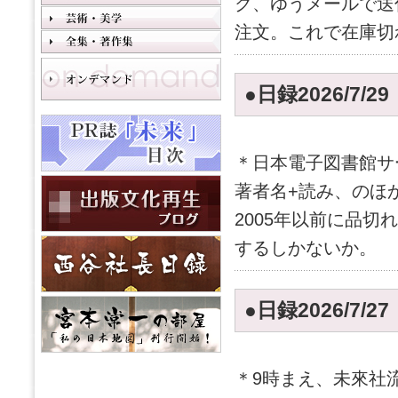
ク、ゆうメールで送
注文。これで在庫切
●日録2026/7/2
＊日本電子図書館サ
著者名+読み、のほ
2005年以前に品
するしかないか。
●日録2026/7/2
＊9時まえ、未來社