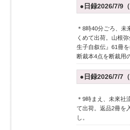
●日録2026/7/9
＊8時40分ごろ、
くめて出荷。山根弥
生子自叙伝』61冊
断裁本4点を断裁用
●日録2026/7/7
＊9時まえ、未來社
て出荷。返品2冊を
し。