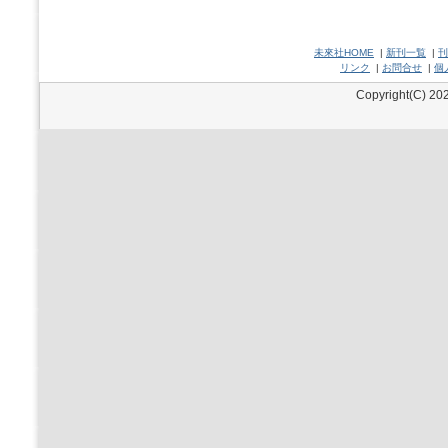
未來社HOME
|
新刊一覧
|
刊
リンク
|
お問合せ
|
個
Copyright(C) 202