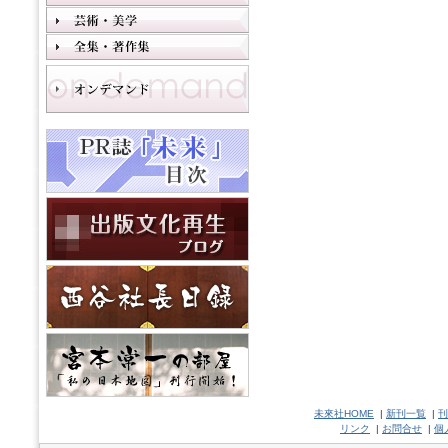
未來社HOME
|
新刊一覧
|
刊
リンク
|
お問合せ
|
個