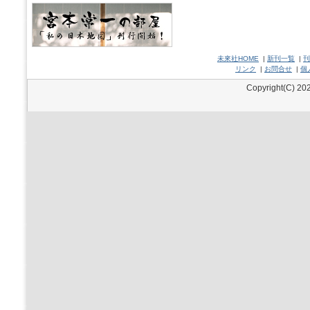
未來社HOME
|
新刊一覧
|
刊
リンク
|
お問合せ
|
個
Copyright(C) 202