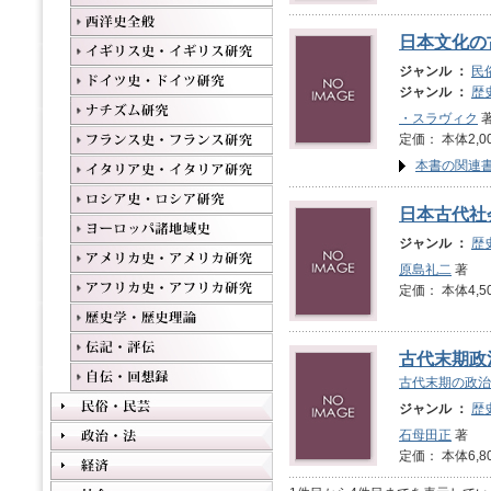
日本文化の
ジャンル ：
民
ジャンル ：
歴
・スラヴィク
著
定価： 本体2,0
本書の関連
日本古代社
ジャンル ：
歴
原島礼二
著
定価： 本体4,5
古代末期政
古代末期の政治
ジャンル ：
歴
石母田正
著
定価： 本体6,8