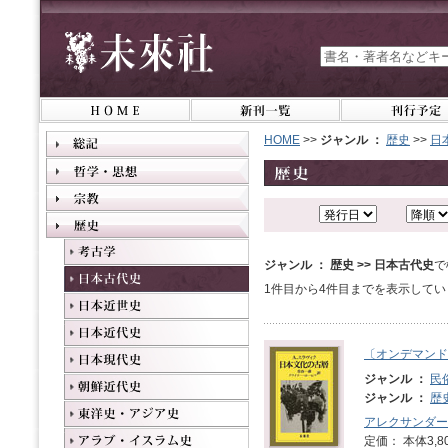
HOME
>>
ジャンル ：
歴史
>>
日
ジャンル ： 歴史 >> 日本古代史
で
1件目から4件目までを表示してい
〔オンデマンド
ジャンル ：
民
ジャンル ：
歴
アレクサンダー
定価： 本体3,8