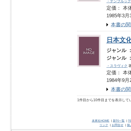
・テンブルック
定価： 本体
1985年3月
本書の関
日本文
ジャンル 
ジャンル 
・スラヴィク
著
定価： 本体
1984年9月
本書の関
1件目から10件目までを表示して
未來社HOME
|
新刊一覧
|
刊
リンク
|
お問合せ
|
個