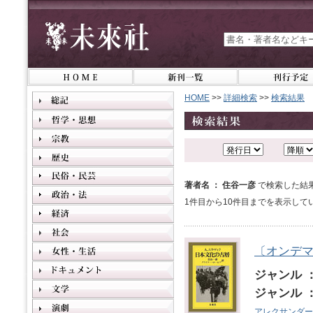
HOME
>>
詳細検索
>>
検索結果
著者名 ： 住谷一彦
で検索した結
1件目から10件目までを表示して
〔オンデ
ジャンル 
ジャンル 
アレクサンダー