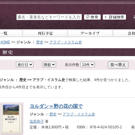
HOME
>>
ジャンル ：
歴史
>>
アラブ・イスラム史
表示件数
ジャンル ： 歴史 >> アラブ・イスラム史
で検索した結果、4件が見つかりました。
1件目から4件目までを表示しています。
ヨルダン＝野の花の国で
ジャンル ：
歴史
>>
アラブ・イスラム史
塩尻和子
著
定価： 本体2,800円＋税 ISBN： 978-4-624-50105-1 