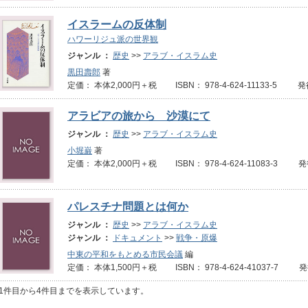
イスラームの反体制
ハワーリジュ派の世界観
ジャンル ：
歴史
>>
アラブ・イスラム史
黒田壽郎
著
定価： 本体2,000円＋税 ISBN： 978-4-624-11133-5 発
アラビアの旅から 沙漠にて
ジャンル ：
歴史
>>
アラブ・イスラム史
小堀巌
著
定価： 本体2,000円＋税 ISBN： 978-4-624-11083-3 発
パレスチナ問題とは何か
ジャンル ：
歴史
>>
アラブ・イスラム史
ジャンル ：
ドキュメント
>>
戦争・原爆
中東の平和をもとめる市民会議
編
定価： 本体1,500円＋税 ISBN： 978-4-624-41037-7 
1件目から4件目までを表示しています。