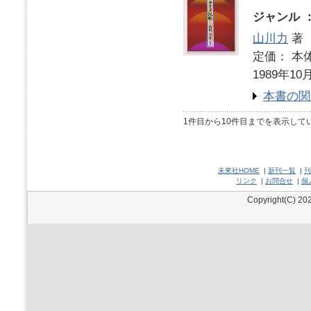
ジャンル 
山川力
著
定価： 本体
1989年10
本書の関
1件目から10件目までを表示して
未來社HOME
|
新刊一覧
|
刊
リンク
|
お問合せ
|
個
Copyright(C) 202