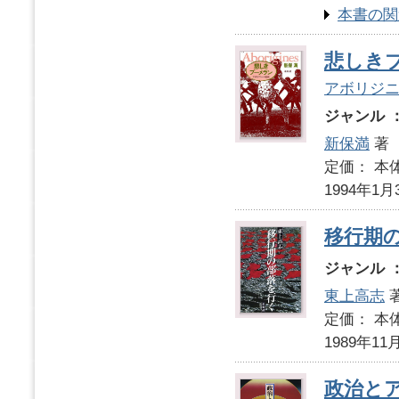
本書の関
悲しき
アボリジ
ジャンル 
新保満
著
定価： 本体
1994年1月
移行期
ジャンル 
東上高志
定価： 本体
1989年11
政治と