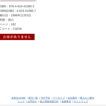
ISBN：978-4-624-41080-3
ISBN[10桁]：4-624-41080-7
発行日：1996年12月5日
判型：四六
ページ：182
Cコード：C0036
未來社HOME
|
新刊一覧
|
刊行予定
|
アーカイブ
|
会社案内
|
購入のご案内
リンク
|
お問合せ
|
個人情報保護方針
|
免責事項
|
サイトマップ