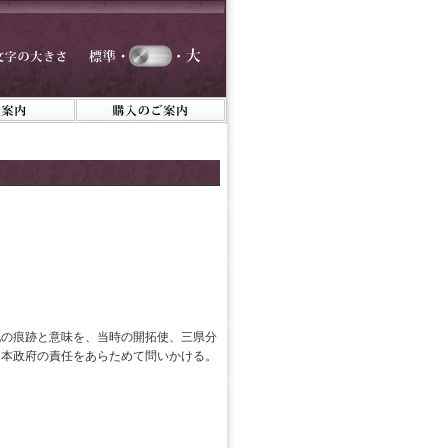
配の痕跡と意味を、当時の開拓使、三県分
日本政府の責任をあらためて問いかける。