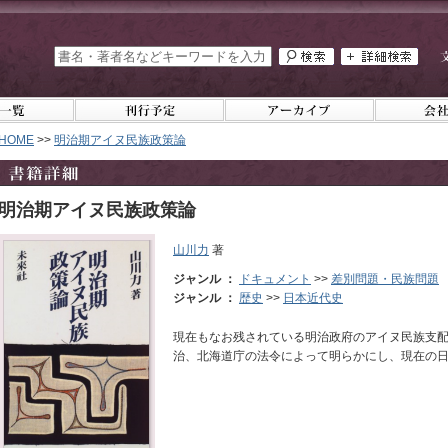
HOME
>>
明治期アイヌ民族政策論
明治期アイヌ民族政策論
山川力
著
ジャンル ：
ドキュメント
>>
差別問題・民族問題
ジャンル ：
歴史
>>
日本近代史
現在もなお残されている明治政府のアイヌ民族支
治、北海道庁の法令によって明らかにし、現在の