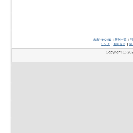
未來社HOME
|
新刊一覧
|
刊
リンク
|
お問合せ
|
個
Copyright(C) 202