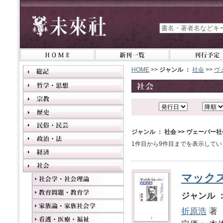
HOME
>>
ジャンル ：
社会
>>
ヴ
ジャンル ： 社会 >> ヴェーバー
1件目から9件目までを表示してい
マック
ジャンル 
折原浩
著