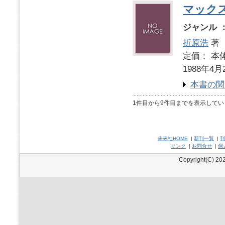
マック
ジャンル 
折原浩
著
定価： 本体
1988年4月
本書の関
1件目から9件目までを表示してい
未來社HOME
|
新刊一覧
|
刊
リンク
|
お問合せ
|
個
Copyright(C) 202