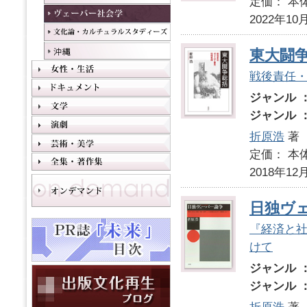
定価： 本体
2022年10
東大闘
戦後責任
ジャンル 
ジャンル 
折原浩
著
定価： 本体
2018年12
日独ヴ
『経済と
けて
ジャンル 
ジャンル 