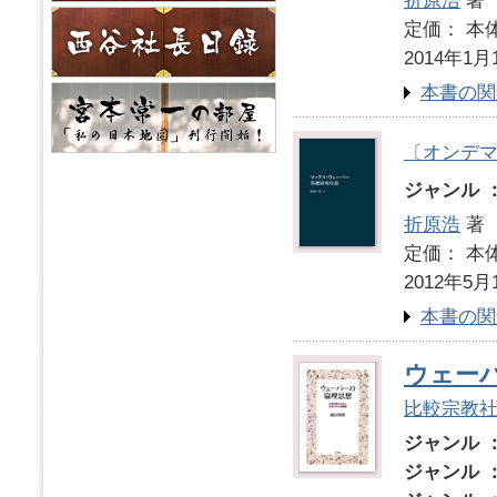
折原浩
著
定価： 本体
2014年1月
本書の関
〔オンデ
ジャンル 
折原浩
著
定価： 本体
2012年5月
本書の関
ウェー
比較宗教
ジャンル 
ジャンル 