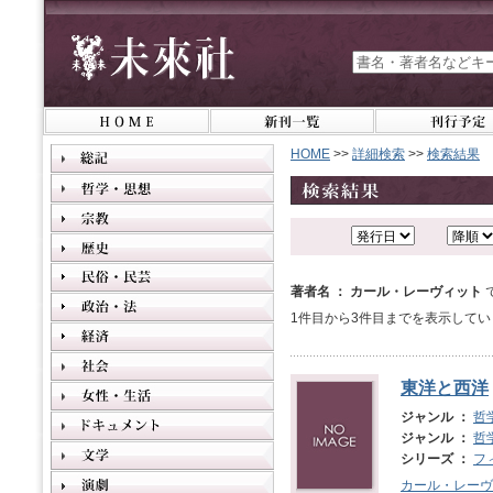
HOME
>>
詳細検索
>>
検索結果
著者名 ： カール・レーヴィット
1件目から3件目までを表示してい
東洋と西洋
ジャンル ：
哲
ジャンル ：
哲
シリーズ ：
フ
カール・レーヴ