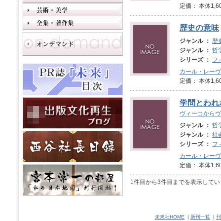
定価： 本体1,6
歴史の意味
ジャンル ：
歴
ジャンル ：
哲
シリーズ ：
フ
カール・レーヴ
定価： 本体1,6
学問とわれ
ヴィーコからヴ
ジャンル ：
哲
ジャンル ：
社
シリーズ ：
フ
カール・レーヴ
定価： 本体1,6
1件目から3件目までを表示してい
未來社HOME
|
新刊一覧
|
刊