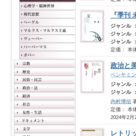
『季刊 
ジャンル 
ジャンル 
ジャンル 
定価： 本
政治と
ベンヤミ
ジャンル 
ジャンル 
内村博信
定価： 本体
2024年2月
レトリ