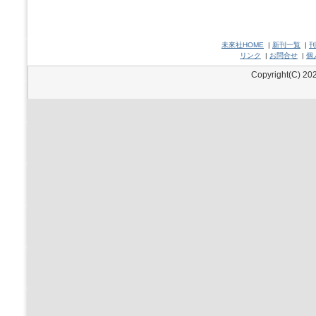
未來社HOME
|
新刊一覧
|
刊
リンク
|
お問合せ
|
個
Copyright(C) 202