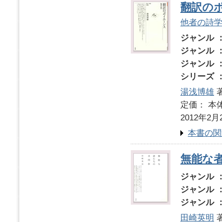
翻訳の
他者の詩
ジャンル 
ジャンル 
ジャンル 
シリーズ 
湯浅博雄
定価： 本体
2012年2月
本書の関
無能な
ジャンル 
ジャンル 
ジャンル 
田崎英明