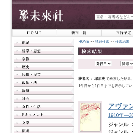
HOME
>>
詳細検索
>>
検索結果
著者名 ： 塚原史
で検索した結果
1件目から1件目までを表示してい
アヴァ
1910年―
ジャンル 
ジャンル 