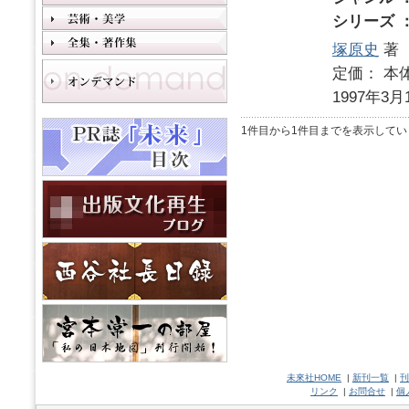
シリーズ 
塚原史
著
定価： 本体
1997年3月
1件目から1件目までを表示してい
未來社HOME
|
新刊一覧
|
刊
リンク
|
お問合せ
|
個