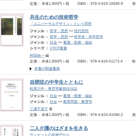
定価： 本体1,800円＋税 ISBN： 978-4-624-10046-9 発
共生のための技術哲学
「ユニバーサルデザイン」という思想
ジャンル ：
哲学・思想
>>
現代思想
ジャンル ：
哲学・思想
>>
科学史・科学哲学
ジャンル ：
社会
>>
看護・医療・福祉
シリーズ ：
UTCP叢書
村田純一
編
定価： 本体1,800円＋税 ISBN： 978-4-624-01173-4 発
本書の関連書籍
自閉症の中学生とともに
松原六中・青空学級担任日誌
ジャンル ：
社会
>>
看護・医療・福祉
ジャンル ：
社会
>>
教育問題・教育学
三浦千賀子
著
定価： 本体1,800円＋税 ISBN： 978-4-624-41090-2 発
二人介護のはざまを生きる
サンセットの街神戸から