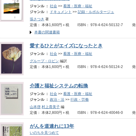
ジャンル ：
社会
>>
看護・医療・福祉
ジャンル ：
ドキュメント
>>
記録・ルポルタージュ
張さつき
著
定価： 本体1,600円＋税 ISBN： 978-4-624-50132-7 
本書の関連書籍
愛するひとがエイズになったとき
ジャンル ：
社会
>>
看護・医療・福祉
グループ・ロビン
編訳
定価： 本体1,600円＋税 ISBN： 978-4-624-50124-2 
介護と福祉システムの転換
ジャンル ：
社会
>>
看護・医療・福祉
ジャンル ：
政治・法
>>
行政・労働
山本啓
村上貴美子
編
定価： 本体2,800円＋税 ISBN： 978-4-624-40046-0 
がんを道連れに13年
いのちを見つめて