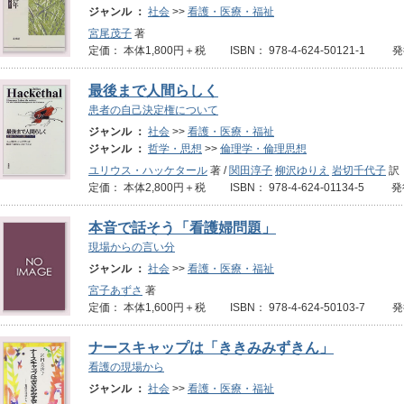
ジャンル ：
社会
>>
看護・医療・福祉
宮尾茂子
著
定価： 本体1,800円＋税 ISBN： 978-4-624-50121-1 発
最後まで人間らしく
患者の自己決定権について
ジャンル ：
社会
>>
看護・医療・福祉
ジャンル ：
哲学・思想
>>
倫理学・倫理思想
ユリウス・ハッケタール
著 /
関田淳子
柳沢ゆりえ
岩切千代子
訳
定価： 本体2,800円＋税 ISBN： 978-4-624-01134-5 発
本音で話そう「看護婦問題」
現場からの言い分
ジャンル ：
社会
>>
看護・医療・福祉
宮子あずさ
著
定価： 本体1,600円＋税 ISBN： 978-4-624-50103-7 
ナースキャップは「ききみみずきん」
看護の現場から
ジャンル ：
社会
>>
看護・医療・福祉