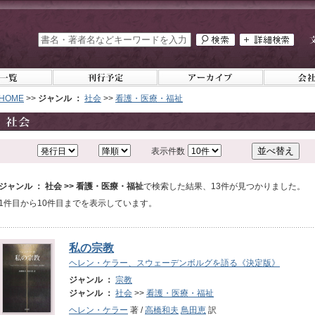
HOME
>>
ジャンル ：
社会
>>
看護・医療・福祉
表示件数
ジャンル ： 社会 >> 看護・医療・福祉
で検索した結果、13件が見つかりました。
1件目から10件目までを表示しています。
私の宗教
ヘレン・ケラー、スウェーデンボルグを語る《決定版》
ジャンル ：
宗教
ジャンル ：
社会
>>
看護・医療・福祉
ヘレン・ケラー
著 /
高橋和夫
鳥田恵
訳