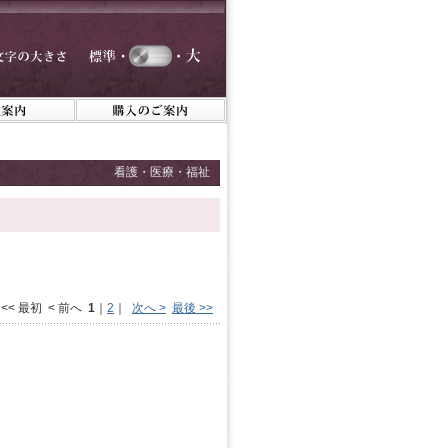
看護・医療・福祉
<< 最初 < 前へ
1
｜
2
｜
次へ >
最後 >>