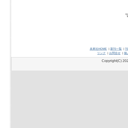
未來社HOME
|
新刊一覧
|
刊
リンク
|
お問合せ
|
個
Copyright(C) 202