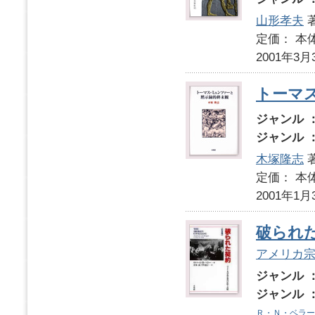
山形孝夫
定価： 本体
2001年3月
トーマ
ジャンル 
ジャンル 
木塚隆志
定価： 本体
2001年1月
破られ
アメリカ
ジャンル 
ジャンル 
Ｒ・Ｎ・ベラー