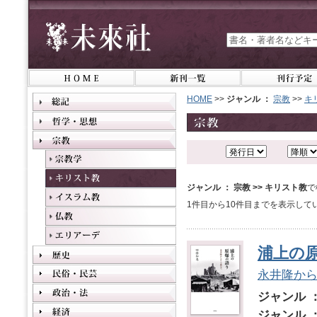
HOME
>>
ジャンル ：
宗教
>>
キ
ジャンル ： 宗教 >> キリスト教
で
1件目から10件目までを表示して
浦上の
永井隆か
ジャンル 
ジャンル 