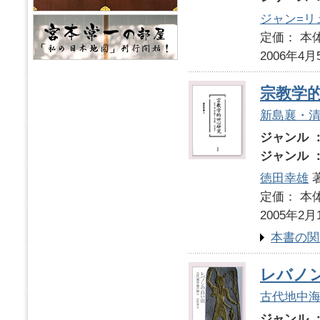
ジャン=リ
定価： 本体
2006年4月
宗教学
新島襄・
ジャンル 
ジャンル 
徳田幸雄
定価： 本体
2005年2月
本書の関
レバノ
古代地中
ジャンル 