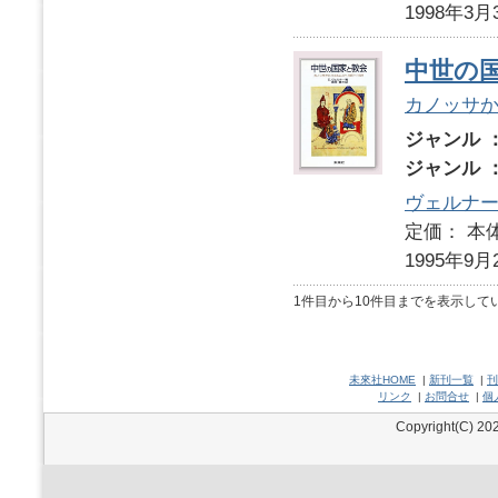
1998年3月
中世の
カノッサか
ジャンル 
ジャンル 
ヴェルナ
定価： 本体
1995年9月
1件目から10件目までを表示して
未來社HOME
|
新刊一覧
|
刊
リンク
|
お問合せ
|
個
Copyright(C) 202