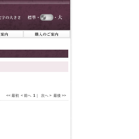
<< 最初 < 前へ
1
｜ 次へ > 最後 >>