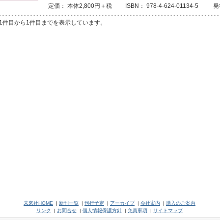
定価： 本体2,800円＋税 ISBN： 978-4-624-01134-5 発
1件目から1件目までを表示しています。
未來社HOME
|
新刊一覧
|
刊行予定
|
アーカイブ
|
会社案内
|
購入のご案内
リンク
|
お問合せ
|
個人情報保護方針
|
免責事項
|
サイトマップ