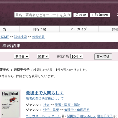
HOME
>>
詳細検索
>>
検索結果
表示件数
著者名 ： 岩切千代子
で検索した結果、1件が見つかりました。
1件目から1件目までを表示しています。
最後まで人間らしく
患者の自己決定権について
ジャンル ：
社会
>>
看護・医療・福祉
ジャンル ：
哲学・思想
>>
倫理学・倫理思想
ユリウス・ハッケタール
著 /
関田淳子
柳沢ゆりえ
岩切千代子
訳