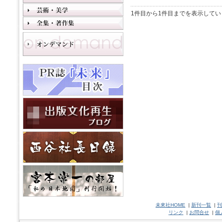
1件目から1件目までを表示してい
未來社HOME
|
新刊一覧
|
刊
リンク
|
お問合せ
|
個