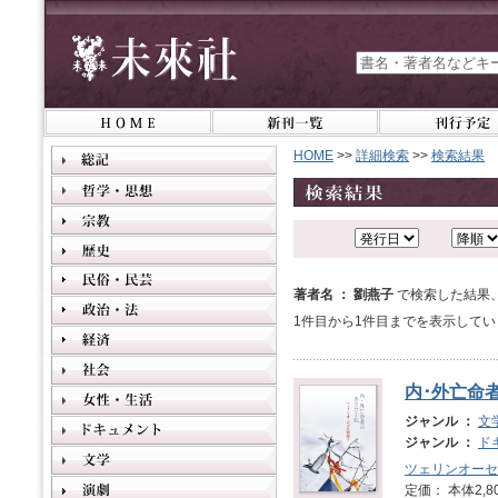
HOME
>>
詳細検索
>>
検索結果
著者名 ： 劉燕子
で検索した結果
1件目から1件目までを表示してい
内･外亡命
ジャンル ：
文
ジャンル ：
ド
ツェリンオーセ
定価： 本体2,8