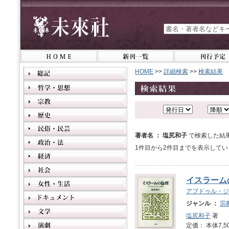
HOME
>>
詳細検索
>>
検索結果
著者名 ： 塩尻和子
で検索した結
1件目から2件目までを表示してい
イスラーム
アブドゥル・ジ
ジャンル ：
宗
塩尻和子
著
定価： 本体7,5