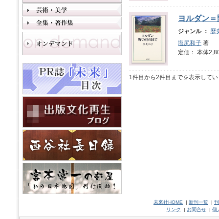
ヨルダン＝
ジャンル ：
歴
塩尻和子
著
定価： 本体2,8
1件目から2件目までを表示してい
未來社HOME
|
新刊一覧
|
刊
リンク
|
お問合せ
|
個