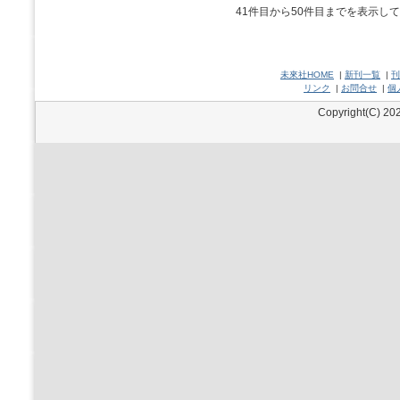
41件目から50件目までを表示し
未來社HOME
|
新刊一覧
|
刊
リンク
|
お問合せ
|
個
Copyright(C) 202