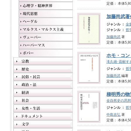
定価： 本体5,8
加藤尚武著
ジャンル ：
全
ジャンル ：
哲
加藤尚武
著
定価： 本体5,8
ホモ・コン
滝久雄･貢献す
ジャンル ：
哲
加藤尚武
編著
定価： 本体5,8
梯明秀の物
全自然史の思想
ジャンル ：
哲
中島吉弘
著
定価： 本体4,5