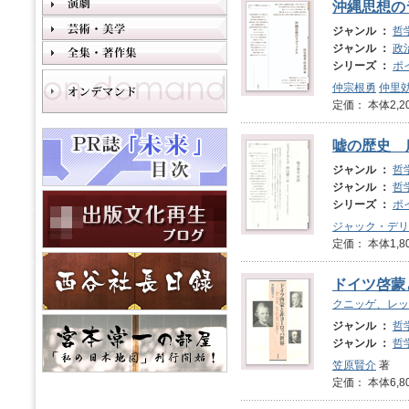
沖縄思想の
ジャンル ：
哲
ジャンル ：
政
シリーズ ：
ポ
仲宗根勇
仲里
定価： 本体2,2
嘘の歴史 
ジャンル ：
哲
ジャンル ：
哲
シリーズ ：
ポ
ジャック・デリ
定価： 本体1,8
ドイツ啓蒙
クニッゲ、レッ
ジャンル ：
哲
ジャンル ：
哲
笠原賢介
著
定価： 本体6,8