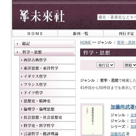
HOME
>>
ジャンル ：
哲学・思想
ジャンル ： 哲学・思想
で検索した
41件目から50件目までを表示し
加藤尚武著
ジャンル ：
全
ジャンル ：
哲
シリーズ ：
加
加藤尚武
著