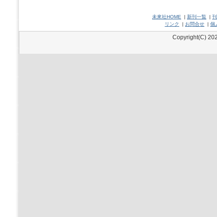
未來社HOME
|
新刊一覧
|
刊
リンク
|
お問合せ
|
個
Copyright(C) 202