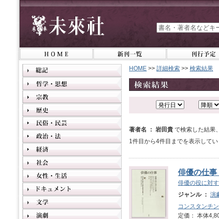
HOME
>>
詳細検索
>>
検索結果
著者名 ： 岩田貴
で検索した結果
1件目から4件目までを表示してい
俳優の仕事
俳優の役に対す
ジャンル ：
演
コンスタンチン
定価： 本体4,8