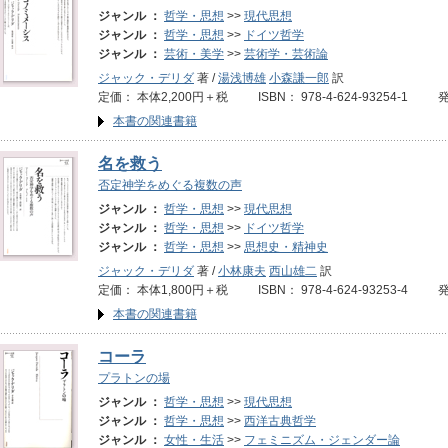
ジャンル ：
哲学・思想
>>
現代思想
ジャンル ：
哲学・思想
>>
ドイツ哲学
ジャンル ：
芸術・美学
>>
芸術学・芸術論
ジャック・デリダ
著 /
湯浅博雄
小森謙一郎
訳
定価： 本体2,200円＋税 ISBN： 978-4-624-93254-1 
本書の関連書籍
名を救う
否定神学をめぐる複数の声
ジャンル ：
哲学・思想
>>
現代思想
ジャンル ：
哲学・思想
>>
ドイツ哲学
ジャンル ：
哲学・思想
>>
思想史・精神史
ジャック・デリダ
著 /
小林康夫
西山雄二
訳
定価： 本体1,800円＋税 ISBN： 978-4-624-93253-4 
本書の関連書籍
コーラ
プラトンの場
ジャンル ：
哲学・思想
>>
現代思想
ジャンル ：
哲学・思想
>>
西洋古典哲学
ジャンル ：
女性・生活
>>
フェミニズム・ジェンダー論