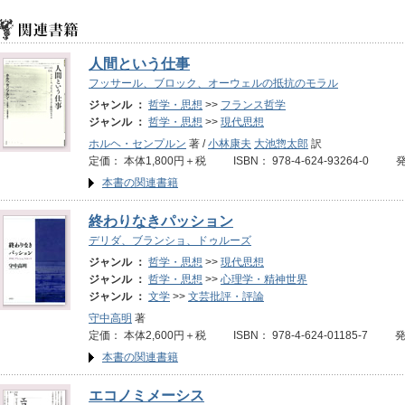
人間という仕事
フッサール、ブロック、オーウェルの抵抗のモラル
ジャンル ：
哲学・思想
>>
フランス哲学
ジャンル ：
哲学・思想
>>
現代思想
ホルヘ・センプルン
著 /
小林康夫
大池惣太郎
訳
定価： 本体1,800円＋税 ISBN： 978-4-624-93264-0 
本書の関連書籍
終わりなきパッション
デリダ、ブランショ、ドゥルーズ
ジャンル ：
哲学・思想
>>
現代思想
ジャンル ：
哲学・思想
>>
心理学・精神世界
ジャンル ：
文学
>>
文芸批評・評論
守中高明
著
定価： 本体2,600円＋税 ISBN： 978-4-624-01185-7 
本書の関連書籍
エコノミメーシス