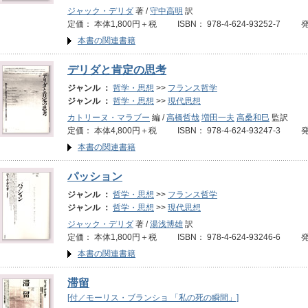
ジャック・デリダ
著 /
守中高明
訳
定価： 本体1,800円＋税 ISBN： 978-4-624-93252-7 
本書の関連書籍
デリダと肯定の思考
ジャンル ：
哲学・思想
>>
フランス哲学
ジャンル ：
哲学・思想
>>
現代思想
カトリーヌ・マラブー
編 /
高橋哲哉
増田一夫
高桑和巳
監訳
定価： 本体4,800円＋税 ISBN： 978-4-624-93247-3 
本書の関連書籍
パッション
ジャンル ：
哲学・思想
>>
フランス哲学
ジャンル ：
哲学・思想
>>
現代思想
ジャック・デリダ
著 /
湯浅博雄
訳
定価： 本体1,800円＋税 ISBN： 978-4-624-93246-6 
本書の関連書籍
滞留
[付／モーリス・ブランショ 「私の死の瞬間」]