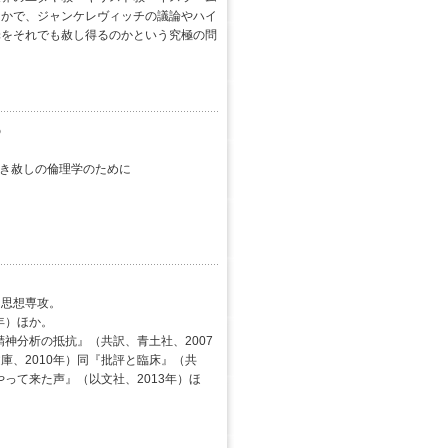
なかで、ジャンケレヴィッチの議論やハイ
罪をそれでも赦し得るのかという究極の問
の
べき赦しの倫理学のために
・思想専攻。
年）ほか。
精神分析の抵抗』（共訳、青土社、2007
庫、2010年）同『批評と臨床』（共
やって来た声』（以文社、2013年）ほ