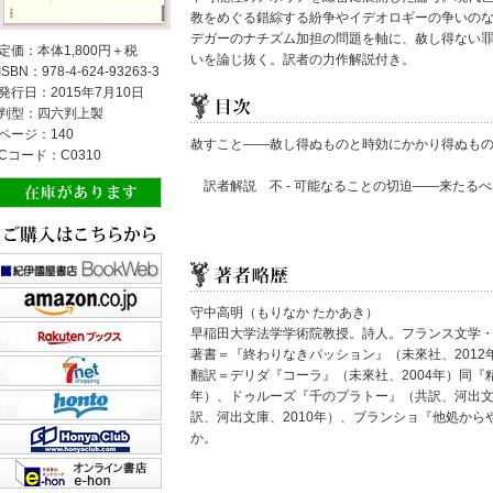
教をめぐる錯綜する紛争やイデオロギーの争いの
デガーのナチズム加担の問題を軸に、赦し得ない
定価：本体1,800円＋税
いを論じ抜く。訳者の力作解説付き。
ISBN：978-4-624-93263-3
発行日：2015年7月10日
判型：四六判上製
ページ：140
赦すこと――赦し得ぬものと時効にかかり得ぬも
Cコード：C0310
訳者解説 不 - 可能なることの切迫――来たる
守中高明（もりなか たかあき）
早稲田大学法学学術院教授。詩人。フランス文学
著書＝『終わりなきパッション』（未來社、2012
翻訳＝デリダ『コーラ』（未來社、2004年）同『
年）、ドゥルーズ『千のプラトー』（共訳、河出文
訳、河出文庫、2010年）、ブランショ『他処から
か。