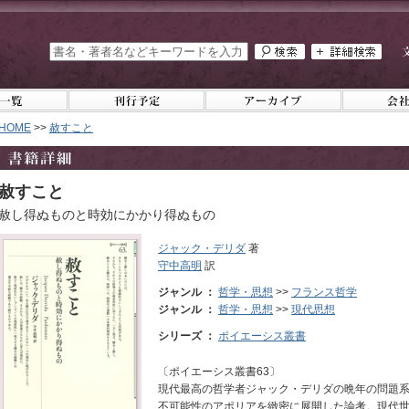
HOME
>>
赦すこと
赦すこと
赦し得ぬものと時効にかかり得ぬもの
ジャック・デリダ
著
守中高明
訳
ジャンル ：
哲学・思想
>>
フランス哲学
ジャンル ：
哲学・思想
>>
現代思想
シリーズ ：
ポイエーシス叢書
〔ポイエーシス叢書63〕
現代最高の哲学者ジャック・デリダの晩年の問題系
不可能性のアポリアを緻密に展開した論考。現代