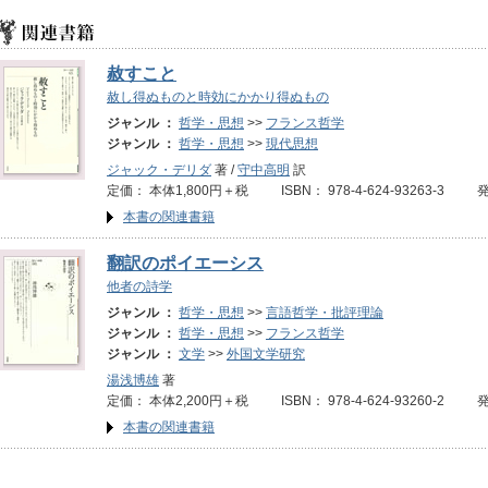
赦すこと
赦し得ぬものと時効にかかり得ぬもの
ジャンル ：
哲学・思想
>>
フランス哲学
ジャンル ：
哲学・思想
>>
現代思想
ジャック・デリダ
著 /
守中高明
訳
定価： 本体1,800円＋税 ISBN： 978-4-624-93263-3 
本書の関連書籍
翻訳のポイエーシス
他者の詩学
ジャンル ：
哲学・思想
>>
言語哲学・批評理論
ジャンル ：
哲学・思想
>>
フランス哲学
ジャンル ：
文学
>>
外国文学研究
湯浅博雄
著
定価： 本体2,200円＋税 ISBN： 978-4-624-93260-2 
本書の関連書籍