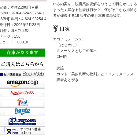
いる内実を、脱構築的読解をつうじて明らかにす
定価：本体2,200円＋税
まったく異なる他者は何か？ 何がそこから排除さ
ISBN：978-4-624-93254-1
考が炸裂する1975年の単行本未収録論文。
ISBN[10桁]：4-624-93254-4
発行日：2006年2月28日
判型：四六判上製
ページ：156
エコノミメーシス
Cコード：C0310
〔はじめに〕
ミメーシスとしての産出
口例性
訳註
カント「美的判断の批判」とエコノミメーシス―
訳者あとがき