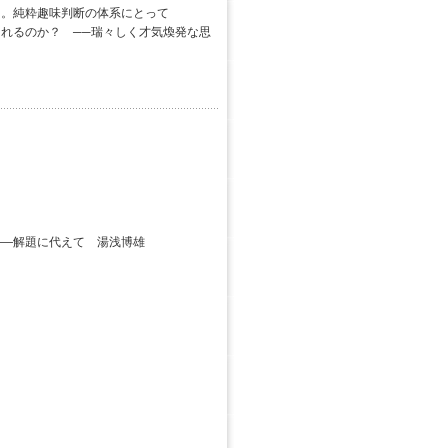
る。純粋趣味判断の体系にとって
れるのか？ ──瑞々しく才気煥発な思
―解題に代えて 湯浅博雄