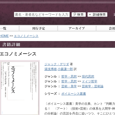
HOME
>>
エコノミメーシス
エコノミメーシス
ジャック・デリダ
著
湯浅博雄
小森謙一郎
訳
ジャンル ：
哲学・思想
>>
現代思想
ジャンル ：
哲学・思想
>>
ドイツ哲学
ジャンル ：
芸術・美学
>>
芸術学・芸術論
シリーズ ：
ポイエーシス叢書
〔ポイエーシス叢書〕美学の古典、カント『判断
る！ 〈アート〉（技術=芸術）の体系を人間学-
の分析論〉の言説を丹念に追いつつ、そこにひと