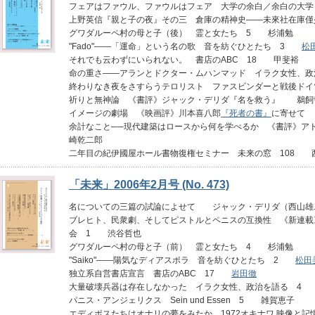
フェアはファウル、ファウルはフェア 大学の余白／余白の大学
上野英信『親と子の夜』その三 倉庫の精神史――未來社在庫
グワダルーペ村の母と子（後） 霊と女たち 5 杉浦勉
"Fado"――「運命」という名の歌 音を紡ぐひとたち 3
松
それでも云わずにいられない。 書店のABC 18 甲斐裕
命の重さ――アランとドクター・ムハンマッド イラク女性、政
終わりなき夜をさすらうテロリスト ファスビンダーと戦後ド
祈りと無神論
《書評》
ジャック・デリダ『名を救う』 鵜飼
イメージの劇場
《映画評》
川本喜八郎
『死者の書』
に寄せて
余計なこと──現代建築はロースから何を学べるか
《書評》
ア
崎乾二郎
二年目の紀伊國屋ホール書物復権セミナー 未来の窓 108 
「未来」2006年2月号 (No. 473)
名についての三篇の試論によせて ジャック・デリダ（西山雄
ブレヒト、民衆劇、そしてピストルとペニスの互換性
《新連載
会 1 渋谷哲也
グワダルーペ村の母と子（前） 霊と女たち 4 杉浦勉
"Saiko"――陽気なディアスポラ 音を紡ぐひとたち 2
松田
独立系自営書店宣言 書店のABC 17
岩田徹
大量破壊兵器は存在しなかった イラク女性、政治を語る 4
パニス・アンジェリクス Sein und Essen 5 雑賀恵子
エディポスたちはオナリの夢をみたか 1972オキナワ 映像と