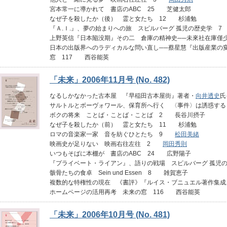
宮本常一に導かれて 書店のABC 25 芝健太郎
なぜ子を殺したか（後） 霊と女たち 12 杉浦勉
『Ａ.Ｉ.』、夢の始まりへの旅 スピルバーグ 孤児の歴史学
上野英信『日本陥没期』その二 倉庫の精神史──未來社在庫僅
日本の出版界へのラディカルな問い直し──蔡星慧『出版産業の
窓 117 西谷能英
「未来」2006年11月号 (No. 482)
なるしかなかった古本屋 『早稲田古本屋街』著者・
向井透史
氏
サルトルとボーヴォワール、保育所へ行く 〈事件〉は誘惑す
ボクの将来 ことば・ことば・ことば 2 長谷川摂子
なぜ子を殺したか（前） 霊と女たち 11 杉浦勉
ロマの音楽家一家 音を紡ぐひとたち 9
松田美緒
映画史が足りない 映画右往左往 2
岡田秀則
いつもそばに本棚が 書店のABC 24 広野陽子
『プライベート・ライアン』、語りの戦場 スピルバーグ 孤
骸骨たちの食卓 Sein und Essen 8 雑賀恵子
複数的な特権性の現在 《書評》『ルイス・ブニュエル著作集
ホームページの活用再考 未来の窓 116 西谷能英
「未来」2006年10月号 (No. 481)