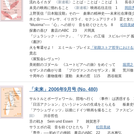
流れるイカダ
《新連載》
ことば・ことば・ことば 1 長谷
未見の映画に惚れること
《新連載》
映画右往左往 1
岡田
上野英信『日本陥没期』その一 倉庫の精神史──未來社在庫僅
水と合一──テレサ、イリガライ、セクシュアリティ3 霊と女
“Muxima”──「心」への祈り 音を紡ぐひとたち 8
松田美
探書の喜び 書店のABC 23 片岡真
『ジュラシック・パーク』、「リアル」の工場 スピルバーグ
《書評》
火を奪還せよ！ エミール・ブレイエ
『初期ストア哲学における
貴志
《展覧会レヴュー》
美術館のゴダール 《ユートピアへの旅》をめぐって
堀潤之
セザンヌの曲がり道 「プロヴァンスのセザンヌ」展 荒川徹
十周年の〈書物復権〉運動 未来の窓 115 西谷能英
「未来」2006年9月号 (No. 480)
サルトルとボーヴォワール、団地へ行く 〈事件〉は誘惑する
「日活アクション」というジャンルの生成をとらえる 板倉史
「アウシュヴィッツ」以後にドイツ映画を撮ること ファスビン
回》
渋谷哲也
舌の戦き Sein und Essen 7 雑賀恵子
サラエボの花 音を紡ぐひとたち 7
松田美緒
「専売」──初めての挑戦 書店のABC 22 志水雅弘