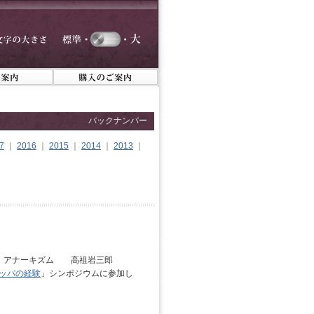
バックナンバー
7
｜
2016
｜
2015
｜
2014
｜
2013
｜
a」アナーキズム 高祖岩三郎
ッパの経験
」シンポジウムに参加し