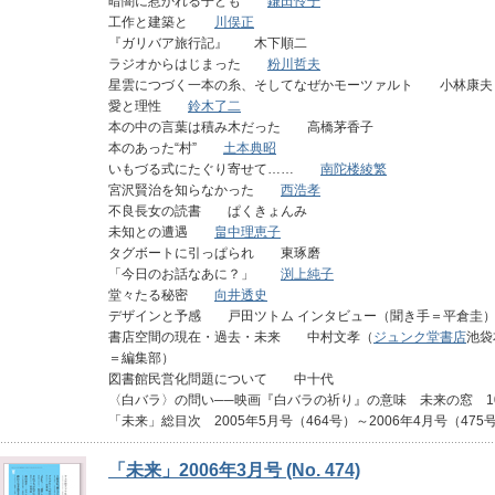
暗闇に惹かれる子ども
鎌田怜子
工作と建築と
川俣正
『ガリバア旅行記』 木下順二
ラジオからはじまった
粉川哲夫
星雲につづく一本の糸、そしてなぜかモーツァルト 小林康夫
愛と理性
鈴木了二
本の中の言葉は積み木だった 高橋茅香子
本のあった“村”
土本典昭
いもづる式にたぐり寄せて……
南陀楼綾繁
宮沢賢治を知らなかった
西浩孝
不良長女の読書 ぱくきょんみ
未知との遭遇
畠中理恵子
タグボートに引っぱられ 東琢磨
「今日のお話なあに？」
渕上純子
堂々たる秘密
向井透史
デザインと予感 戸田ツトム インタビュー（聞き手＝平倉圭
書店空間の現在・過去・未来 中村文孝（
ジュンク堂書店
池袋
＝編集部）
図書館民営化問題について 中十代
〈白バラ〉の問い──映画『白バラの祈り』の意味 未来の窓 
「未来」総目次 2005年5月号（464号）～2006年4月号（475
「未来」2006年3月号 (No. 474)