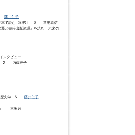
 7
藤井仁子
少本で読む〈戦後〉 6 道場親信
変遷と書籍出版流通』を読む 未来の
インタビュー
る 2 内藤寿子
児の歴史学 6
藤井仁子
成』 東琢磨