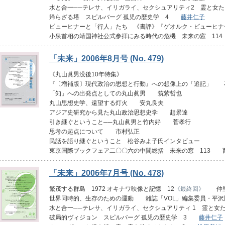
水と合一──テレサ、イリガライ、セクシュアリティ2 霊と女
帰らざる塔 スピルバーグ 孤児の歴史学 4
藤井仁子
ビューヒナーと「行人」たち 《書評》『ゲオルク・ビューヒ
小泉首相の靖国神社公式参拝にみる時代の危機 未来の窓 11
「未来」2006年8月号 (No. 479)
《丸山眞男没後10年特集》
『〔増補版〕現代政治の思想と行動』への想像上の「追記」 
「知」への出発点としての丸山眞男 筑紫哲也
丸山思想史学、遠望する灯火 安丸良夫
アジア史研究から見た丸山政治思想史学 趙景達
引き継ぐということ──丸山眞男と竹内好 菅孝行
思考の起点について 市村弘正
民話を語り継ぐということ 松谷みよ子氏インタビュー
東京国際ブックフェア二〇〇六の中間総括 未来の窓 113 
「未来」2006年7月号 (No. 478)
繁茂する群島 1972 オキナワ映像と記憶 12
《最終回》
仲里
世界同時的、生存のための運動 雑誌「VOL」編集委員・平沢
水と合一──テレサ、イリガライ、セクシュアリティ 1 霊と女
破局的ヴィジョン スピルバーグ 孤児の歴史学 3
藤井仁子