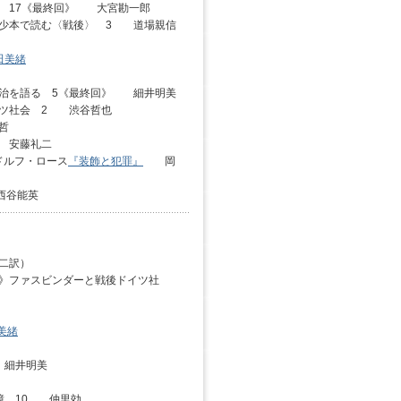
 17
《最終回》
大宮勘一郎
僅少本で読む〈戦後〉 3 道場親信
田美緒
治を語る 5
《最終回》
細井明美
イツ社会 2 渋谷哲也
哲
 安藤礼二
ドルフ・ロース
『装飾と犯罪』
岡
西谷能英
二訳）
》
ファスビンダーと戦後ドイツ社
美緒
 細井明美
記憶 10 仲里効