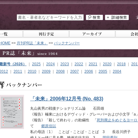
HOME
>>
月刊PR誌「未来」
>>
バックナンバー
最新号（2026）
｜
2025
｜
2024
｜
2023
｜
2022
｜
2021
｜
2020
｜
2018
｜
201
2012
｜
2011
｜
2010
｜
2009
｜
2008
｜
2007
｜
2006
｜
2005
｜
2004
「未来」2006年12月号 (No. 483)
丸山眞男の戦後ナショナリズム論 石田雄
《報告》極東におけるデヴィッド・グレーバーおよび小文字「
《報告》「殺して終わり」の欺瞞性 「
死刑廃止をめぐるヨーロ
て
郷原佳以
私の母語〔1〕 ことば・ことば・ことば 3 長谷川摂子
他人と一緒に見る夢 映画右往左往 3
岡田秀則