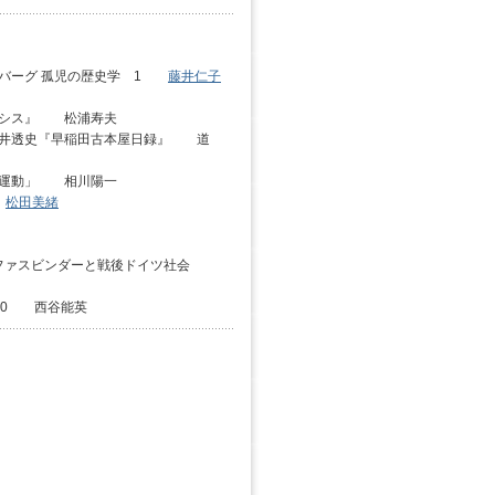
バーグ 孤児の歴史学 1
藤井仁子
ーシス』 松浦寿夫
向井透史『早稲田古本屋日録』 道
住民運動」 相川陽一
4
松田美緒
 ファスビンダーと戦後ドイツ社会
10 西谷能英