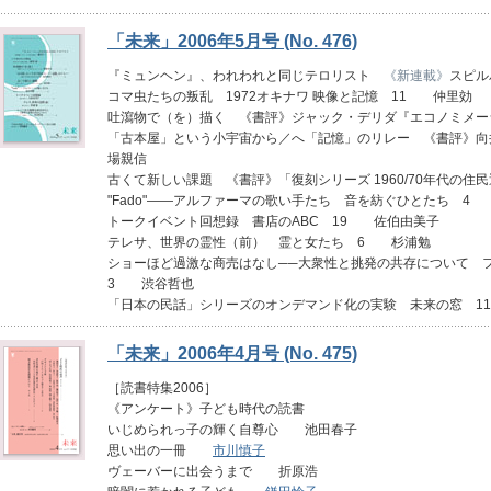
「未来」2006年5月号 (No. 476)
『ミュンヘン』、われわれと同じテロリスト
《新連載》
スピル
コマ虫たちの叛乱 1972オキナワ 映像と記憶 11 仲里効
吐瀉物で（を）描く 《書評》ジャック・デリダ『エコノミメ
「古本屋」という小宇宙から／へ「記憶」のリレー 《書評》
場親信
古くて新しい課題 《書評》「復刻シリーズ 1960/70年代の
"Fado"――アルファーマの歌い手たち 音を紡ぐひとたち 
トークイベント回想録 書店のABC 19 佐伯由美子
テレサ、世界の霊性（前） 霊と女たち 6 杉浦勉
ショーほど過激な商売はなし──大衆性と挑発の共存について
3 渋谷哲也
「日本の民話」シリーズのオンデマンド化の実験 未来の窓 1
「未来」2006年4月号 (No. 475)
［読書特集2006］
《アンケート》子ども時代の読書
いじめられっ子の輝く自尊心 池田春子
思い出の一冊
市川慎子
ヴェーバーに出会うまで 折原浩