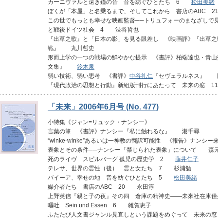
カーニヴァルと遠き鐘の音 音を紡ぐひとたち 6
松田美緒
ぼくが「本屋」と名乗るまで、そしてこれから 書店のABC
この世でもっとも幸せな映画監督──トリュフォーのまなざしで
と戦後ドイツ社会 4 渋谷哲也
『出草之歌』と「日本の影」を見る眼差し 《映画評》『出草之
戦』 丸川哲史
形而上学の一つの戦場の鮮やかな提示 《書評》柏端達也・青山
文集』
鈴木泉
弱い技術、弱い思考 《書評》
中谷礼仁
『セヴェラルネス』 
『現代政治の思想と行動』新組版刊行にあたって 未来の窓 1
「未来」2006年6月号 (No. 477)
小特集《ジャン=リュック・ナンシー》
言葉の筆 《書評》ナンシー『私に触れるな』 港千尋
“winke-winke”あるいは一神教の翻訳可能性 《報告》ナ
表象とその条件──ナンシー「禁じられた表象」について 森
死のライヴ スピルバーグ 孤児の歴史学 2
藤井仁子
テレサ、世界の霊性（後） 霊と女たち 7 杉浦勉
バイーア、幸せの地 音を紡ぐひとたち 5
松田美緒
媒介者たち 書店のABC 20 永田淳
上野英信『親と子の夜』その四 倉庫の精神史――未來社在庫
嘔吐 Sein und Essen 6 雑賀恵子
ふたたび人文書ジャンル見直しという課題をめぐって 未来の窓