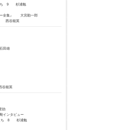
たち 9 杉浦勉
ナー全集』 大宮勘一郎
4 西谷能英
石田雄
西谷能英
効
剛インタビュー
たち 8 杉浦勉