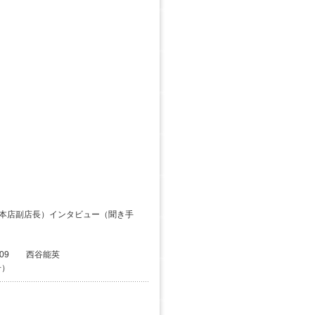
）
本店副店長）インタビュー（聞き手
109 西谷能英
号）