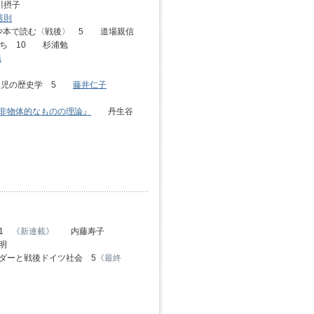
川摂子
秀則
少本で読む〈戦後〉 5 道場親信
たち 10 杉浦勉
緒
 孤児の歴史学 5
藤井仁子
非物体的なものの理論』
丹生谷
 1
《新連載》
内藤寿子
明
ダーと戦後ドイツ社会 5
《最終