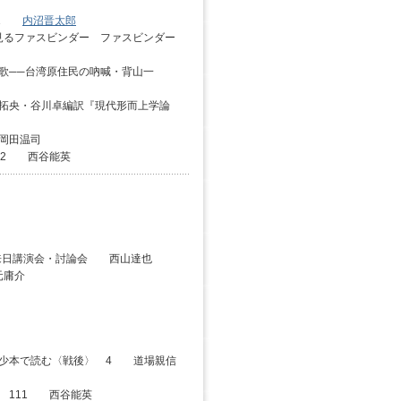
 21
内沼晋太郎
見るファスビンダー ファスビンダー
歌──台湾原住民の吶喊・背山一
拓央・谷川卓編訳『現代形而上学論
岡田温司
12 西谷能英
ンシー来日講演会・討論会 西山達也
元庸介
僅少本で読む〈戦後〉 4 道場親信
 111 西谷能英