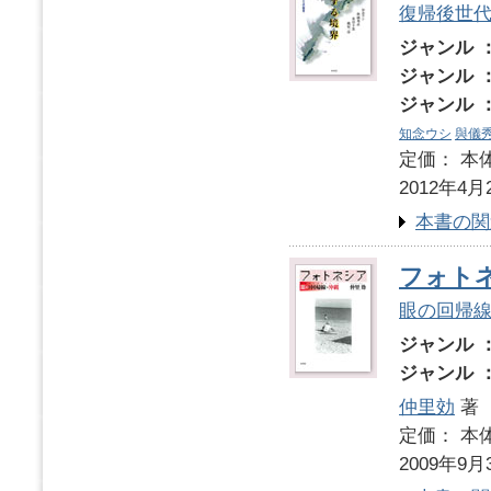
復帰後世
ジャンル 
ジャンル 
ジャンル 
知念ウシ
與儀
定価： 本体
2012年4月
本書の関
フォト
眼の回帰
ジャンル 
ジャンル 
仲里効
著
定価： 本体
2009年9月