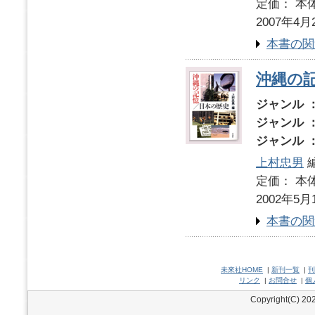
定価： 本体
2007年4月
本書の関
沖縄の
ジャンル 
ジャンル 
ジャンル 
上村忠男
定価： 本体
2002年5月
本書の関
未來社HOME
|
新刊一覧
|
刊
リンク
|
お問合せ
|
個
Copyright(C) 202