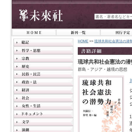
HOME
>>
琉球共和社会憲法の潜
琉球共和社会憲法の潜
群島・アジア・越境の思想