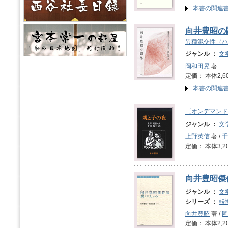
本書の関連
向井豊昭の
異種混交性（ハ
ジャンル ：
文
岡和田晃
著
定価： 本体2,6
本書の関連
〔オンデマンド
ジャンル ：
文
上野英信
著 /
千
定価： 本体3,2
向井豊昭傑
ジャンル ：
文
シリーズ ：
転
向井豊昭
著 /
岡
定価： 本体2,2