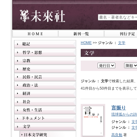
HOME
>>
ジャンル ：
文学
ジャンル ： 文学
で検索した結果、
41件目から50件目までを表示し
言振り
琉球弧からの詩
ジャンル ：
文
ジャンル ：
文
高良勉
著