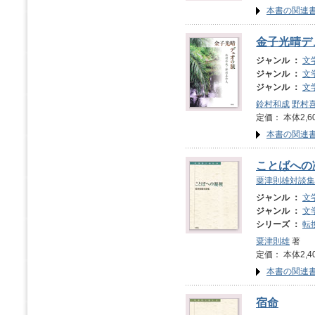
本書の関連
金子光晴デ
ジャンル ：
文
ジャンル ：
文
ジャンル ：
文
鈴村和成
野村
定価： 本体2,6
本書の関連
ことばへの
粟津則雄対談集
ジャンル ：
文
ジャンル ：
文
シリーズ ：
転
粟津則雄
著
定価： 本体2,4
本書の関連
宿命