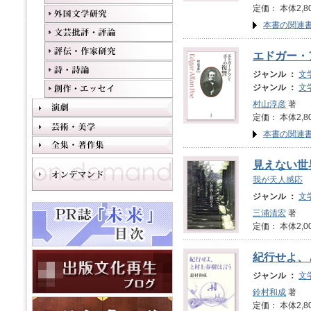
定価： 本体2,8
本書の関連
エドガー・
ジャンル ：
文
ジャンル ：
文
村山淳彦
著
定価： 本体2,8
本書の関連
見えない世
我が天人感応
ジャンル ：
文
三浦清宏
著
定価： 本体2,0
紀行せよ、
ジャンル ：
文
鈴村和成
著
定価： 本体2,8