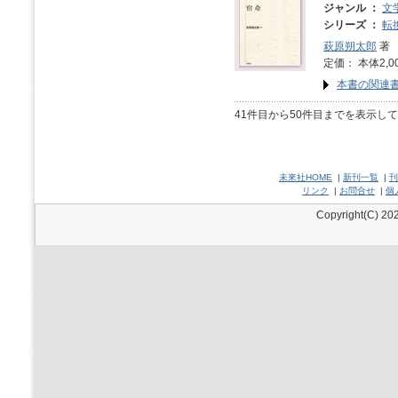
ジャンル ：
文
シリーズ ：
転
萩原朔太郎
著
定価： 本体2,0
本書の関連
41件目から50件目までを表示し
未來社HOME
|
新刊一覧
|
刊
リンク
|
お問合せ
|
個
Copyright(C) 202