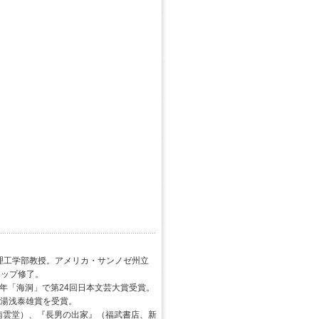
学理工学部教授。アメリカ・サンノゼ州立
ョップ修了。
06年「海洞」で第24回日本文芸大賞受賞。
回湯浅泰雄賞を受賞。
南雲堂）、『長男の出家』（福武書店、新