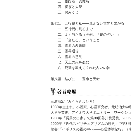
三、創始者・巽健翁
四、禊ぎと大祭
五、おみくじ
第七話 五行易と私――見えない世界と繋がる
一、五行易に到るまで
二、よく当たる（実例、「鍵の占い」）
三、「当たる」ということ
四、霊界の占術師
五、霊界通信
六、霊界の意見
七、天上の火を盗む
八、死期を教えてくれた占いの神
第八話 結びに――運命と天命
三浦清宏（みうらきよひろ）
1930年生まれ。小説家、心霊研究者。元明治大
大学卒業後、アイオワ大学ポエトリー・ワークシ
1988年「長男の出家」で第98回芥川賞受賞。20
2009年『近代スピリチュアリズムの歴史』で第3
著書:『イギリスの霧の中へ――心霊体験紀行』（