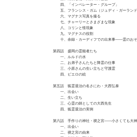
四、「インペレーター・グループ」
五、フランシス・ガム（ジュディ・ガーランド
六、マグナス写真を撮る
七、チャーリーとさまざまな現象
八、コリンと怪現象
九、マグナスの役割
十、余録・カーディフでの出来事――霊のおそ
第四話 盛岡の霊能者たち
一、ルルドの水
二、お弟子さんたちと降霊の仕事
三、小原さんの生い立ちと守護霊
四、ピエロの絵
第五話 狐霊退治の名さにわ・大西弘泰
一、出会い
二、生い立ち
三、心霊の師としての大西先生
四、狐霊退治の実例
第六話 手作りの神社・禊之宮――小さくても大
一、出会い
二、禊之宮の由来