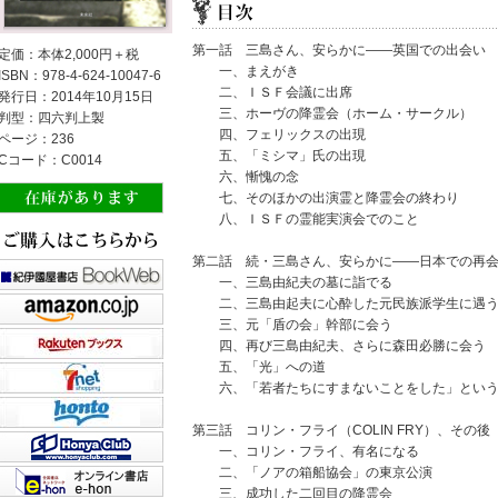
第一話 三島さん、安らかに――英国での出会い
定価：本体2,000円＋税
一、まえがき
ISBN：978-4-624-10047-6
二、ＩＳＦ会議に出席
発行日：2014年10月15日
三、ホーヴの降霊会（ホーム・サークル）
判型：四六判上製
四、フェリックスの出現
ページ：236
五、「ミシマ」氏の出現
Cコード：C0014
六、慚愧の念
七、そのほかの出演霊と降霊会の終わり
八、ＩＳＦの霊能実演会でのこと
第二話 続・三島さん、安らかに――日本での再
一、三島由紀夫の墓に詣でる
二、三島由起夫に心酔した元民族派学生に遇
三、元「盾の会」幹部に会う
四、再び三島由紀夫、さらに森田必勝に会う
五、「光」への道
六、「若者たちにすまないことをした」という
第三話 コリン・フライ（COLIN FRY）、その後
一、コリン・フライ、有名になる
二、「ノアの箱船協会」の東京公演
三、成功した二回目の降霊会