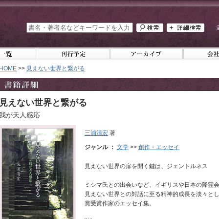
HOME
>>
見えない世界と繋がる
見えない世界と繋がる
我が天人感応
三浦清宏
著
ジャンル ：
文学
>>
創作・エッセイ
見えない世界の扉を開く鍵は、ジェントルネス
ミシマ氏との出会いなど、イギリスや日本の降霊
見えない世界との対話に至る精神的成長を淡々とし
賞受賞作家のエッセイ集。