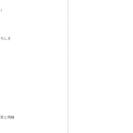
）
ろしさ
神宮と同格