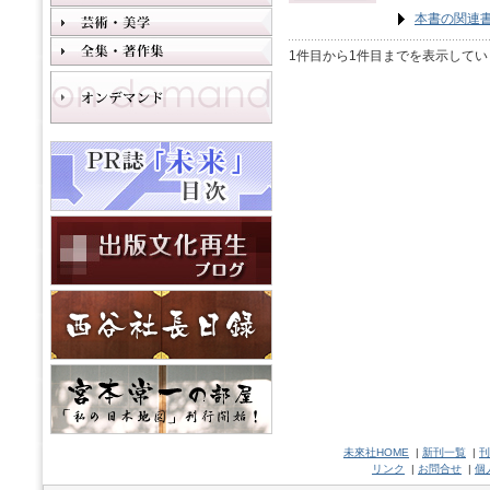
本書の関連
1件目から1件目までを表示してい
未來社HOME
|
新刊一覧
|
刊
リンク
|
お問合せ
|
個