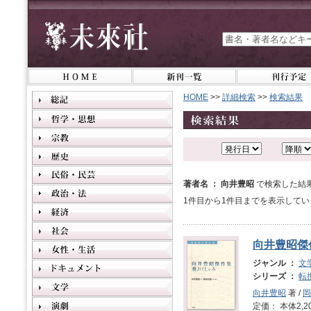
HOME
>>
詳細検索
>>
検索結果
著者名 ： 向井豊昭
で検索した結
1件目から1件目までを表示してい
向井豊昭傑
ジャンル ：
文
シリーズ ：
転
向井豊昭
著 /
岡
定価： 本体2,2