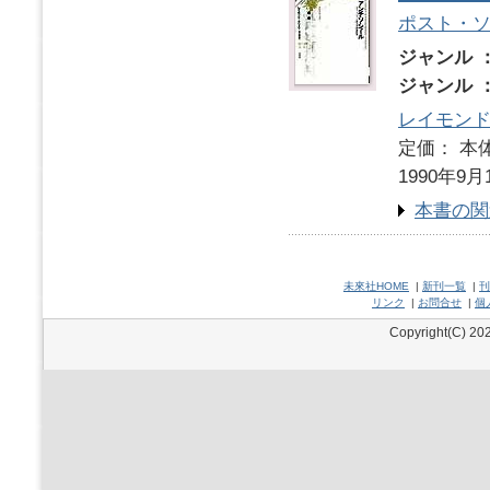
ポスト・
ジャンル 
ジャンル 
レイモン
定価： 本体
1990年9月
本書の関
未來社HOME
|
新刊一覧
|
刊
リンク
|
お問合せ
|
個
Copyright(C) 202