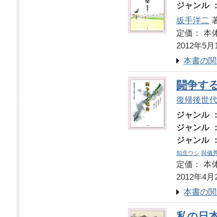
ジャンル 
坂手洋二
定価： 本体
2012年5月
本書の関
闘争す
復帰後世
ジャンル 
ジャンル 
ジャンル 
知念ウシ
與儀
定価： 本体
2012年4月
本書の関
私の日