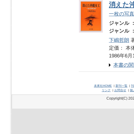
消えた
一枚の写
ジャンル 
ジャンル 
下嶋哲朗
定価： 本体
1986年6月
本書の関
未來社HOME
|
新刊一覧
|
刊
リンク
|
お問合せ
|
個
Copyright(C) 202