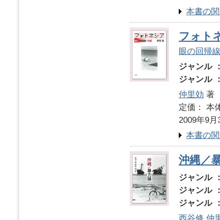
本書の関
フォト
眼の回帰
ジャンル 
ジャンル 
仲里効
著
定価： 本体
2009年9月
本書の関
沖縄／
ジャンル 
ジャンル 
ジャンル 
西谷修
仲