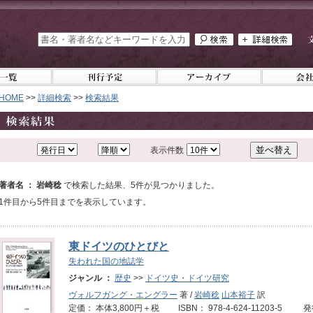
HOME
>>
詳細検索
>>
検索結果
表示件数
著者名 ： 岩崎稔
で検索した結果、5件が見つかりました。
1件目から5件目までを表示しています。
東ドイツのひとびと
失われた国の地誌学
ジャンル ：
歴史
>>
ドイツ史・ドイツ研究
ヴォルフガング・エングラー
著 /
岩崎稔
山本裕子
訳
定価： 本体3,800円＋税 ISBN： 978-4-624-11203-5 発