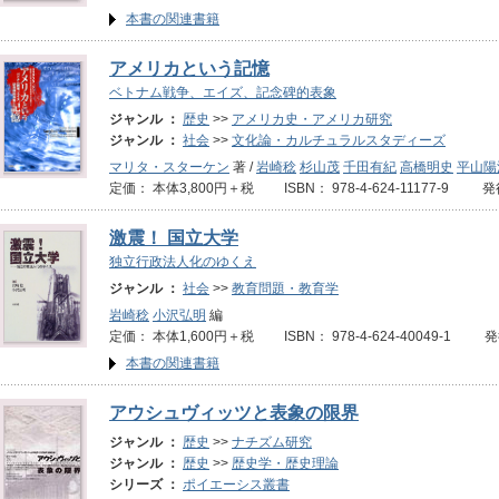
本書の関連書籍
アメリカという記憶
ベトナム戦争、エイズ、記念碑的表象
ジャンル ：
歴史
>>
アメリカ史・アメリカ研究
ジャンル ：
社会
>>
文化論・カルチュラルスタディーズ
マリタ・スターケン
著 /
岩崎稔
杉山茂
千田有紀
高橋明史
平山陽
定価： 本体3,800円＋税 ISBN： 978-4-624-11177-9 発
激震！ 国立大学
独立行政法人化のゆくえ
ジャンル ：
社会
>>
教育問題・教育学
岩崎稔
小沢弘明
編
定価： 本体1,600円＋税 ISBN： 978-4-624-40049-1 
本書の関連書籍
アウシュヴィッツと表象の限界
ジャンル ：
歴史
>>
ナチズム研究
ジャンル ：
歴史
>>
歴史学・歴史理論
シリーズ ：
ポイエーシス叢書