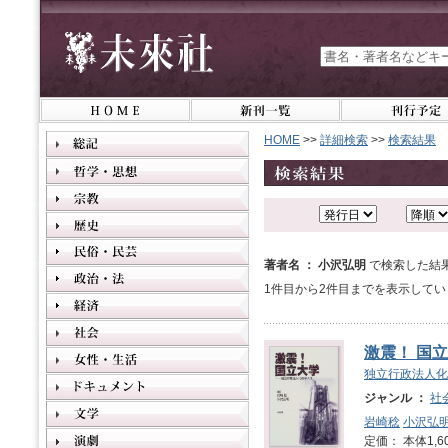
HOME
>>
詳細検索
>>
検索結果
著者名 ： 小沢弘明
で検索した結
1件目から2件目までを表示してい
激震！ 国
独立行政法人化
ジャンル ：
社
岩崎稔
小沢弘
定価： 本体1,6