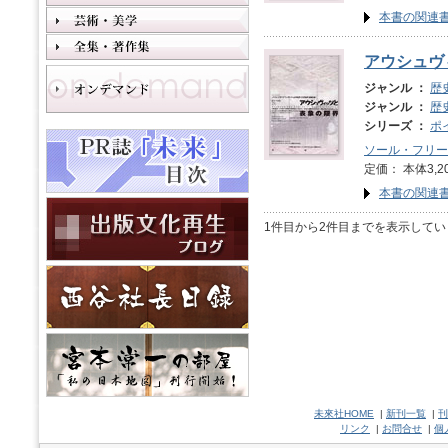
本書の関連
アウシュヴ
ジャンル ：
歴
ジャンル ：
歴
シリーズ ：
ポ
ソール・フリー
定価： 本体3,2
本書の関連
1件目から2件目までを表示してい
未來社HOME
|
新刊一覧
|
刊
リンク
|
お問合せ
|
個