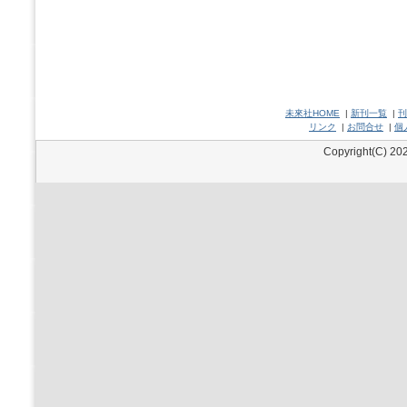
未來社HOME
|
新刊一覧
|
刊
リンク
|
お問合せ
|
個
Copyright(C) 202