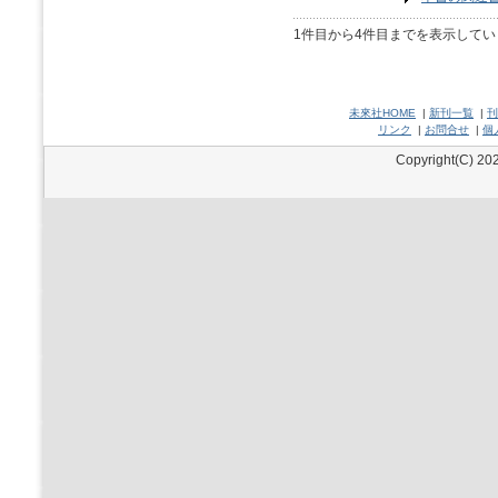
1件目から4件目までを表示してい
未來社HOME
|
新刊一覧
|
刊
リンク
|
お問合せ
|
個
Copyright(C) 202