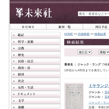
HOME
>>
詳細検索
>>
検索結果
著者名 ： ジャック・ラング
で検
1件目から4件目までを表示してい
ミケランジ
ジャンル ：
芸
ジャンル ：
芸
ジャック・ラン
定価： 本体2,8