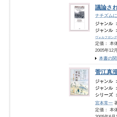
議論さ
ナチズム
ジャンル 
ジャンル 
ヴォルフガング
定価： 本体
2005年12
本書の関
菅江真
ジャンル 
ジャンル 
シリーズ 
宮本常一
定価： 本体
2005年6月