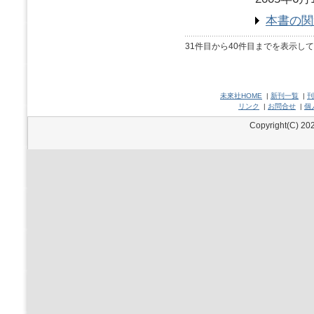
本書の関
31件目から40件目までを表示し
未來社HOME
|
新刊一覧
|
刊
リンク
|
お問合せ
|
個
Copyright(C) 202