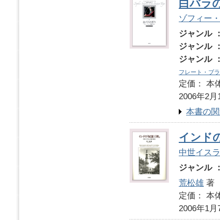
白バラ
ゾフィー
ジャンル 
ジャンル 
ジャンル 
フレート・ブラ
定価： 本体
2006年2月
本書の関
インド
中世イス
ジャンル 
荒松雄
著
定価： 本体
2006年1月