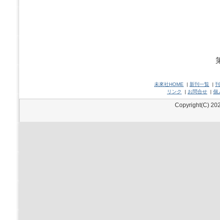
未來社HOME
|
新刊一覧
|
刊
リンク
|
お問合せ
|
個
Copyright(C) 202