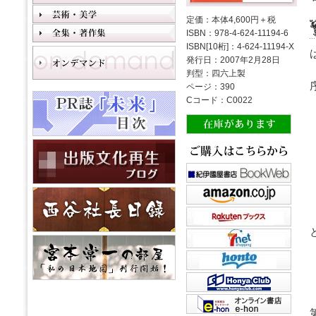
定価：本体4,600円＋税
ISBN：978-4-624-11194-6
ISBN[10桁]：4-624-11194-X
発行日：2007年2月28日
判型：四六上製
ページ：390
Cコード：C0022