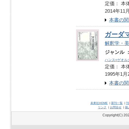
定価： 本体
2014年11
本書の関
ガーダ
解釈学・
ジャンル 
ハンス=ゲオル
定価： 本体
1995年1月
本書の関
未來社HOME
|
新刊一覧
|
刊
リンク
|
お問合せ
|
個
Copyright(C) 202