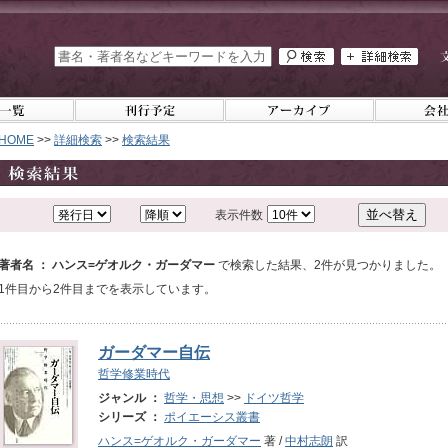
HOME
>>
詳細検索
>>
検索結果
表示件数
著者名 ： ハンス=ゲオルク・ガーダマー
で検索した結果、2件が見つかりました。
1件目から2件目までを表示しています。
ガーダマー自伝
哲学修業時代
ジャンル ：
哲学・思想
>>
ドイツ哲学
シリーズ ：
ポイエーシス叢書
ハンス=ゲオルク・ガーダマー
著 /
中村志朗
訳