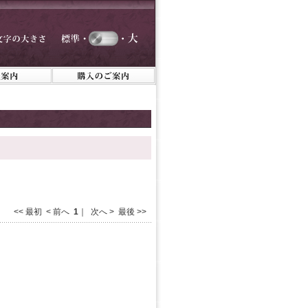
<< 最初 < 前へ
1
｜ 次へ > 最後 >>