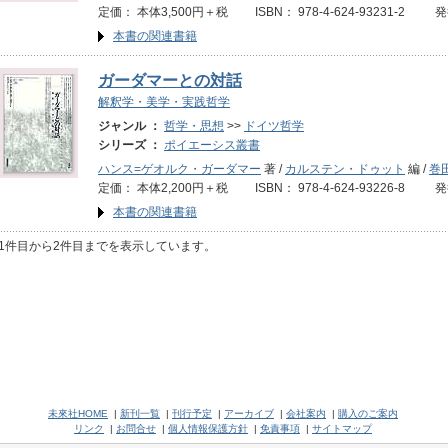
定価： 本体3,500円＋税 ISBN： 978-4-624-93231-2 
本書の関連書籍
ガーダマーとの対話
解釈学・美学・実践哲学
ジャンル ：
哲学・思想
>>
ドイツ哲学
シリーズ ：
ポイエーシス叢書
ハンス=ゲオルク・ガーダマー
著 /
カルステン・ドゥット
編 /
巻
定価： 本体2,200円＋税 ISBN： 978-4-624-93226-8 
本書の関連書籍
1件目から2件目までを表示しています。
未來社HOME
|
新刊一覧
|
刊行予定
|
アーカイブ
|
会社案内
|
購入のご案内
リンク
|
お問合せ
|
個人情報保護方針
|
免責事項
|
サイトマップ