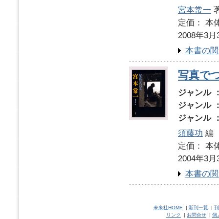
宮本常一
著
定価： 本体
2008年3月
本書の関
写真で
ジャンル 
ジャンル 
ジャンル 
須藤功
編
定価： 本体
2004年3月
本書の関
未來社HOME
|
新刊一覧
|
刊
リンク
|
お問合せ
|
個