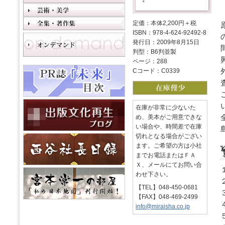
定価：本体2,200円＋税
ISBN：978-4-624-92492-8
発行日：2009年8月15日
判型：B6判並製
ページ：288
Cコード：C0339
在庫が非常に少ないた
め、美本がご用意できな
い場合や、時間差で在庫
切れとなる場合がござい
ます。ご希望の方は小社
までお電話またはＦＡ
Ｘ、メールにてお問い合
わせ下さい。
【TEL】048-450-0681
【FAX】048-469-2499
info@miraisha.co.jp