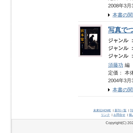
2008年3月
本書の関
写真で
ジャンル 
ジャンル 
ジャンル 
須藤功
編
定価： 本体
2004年3月
本書の関
未來社HOME
|
新刊一覧
|
刊
リンク
|
お問合せ
|
個
Copyright(C) 202