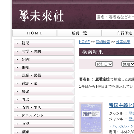
HOME
>>
詳細検索
>>
検索結果
著者名 ： 鹿毛達雄
で検索した結
1件目から1件目までを表示してい
帝国主義と
ジャンル ：
歴
ジャンル ：
歴
・ハルガルテン
定価： 本体2,8