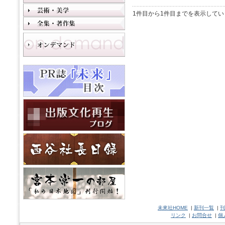
1件目から1件目までを表示してい
未來社HOME
|
新刊一覧
|
刊
リンク
|
お問合せ
|
個