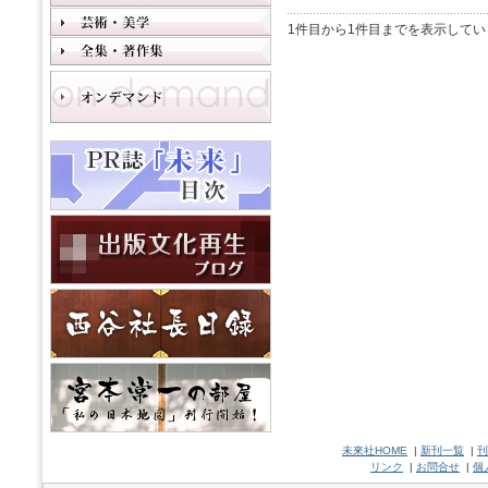
1件目から1件目までを表示してい
未來社HOME
|
新刊一覧
|
刊
リンク
|
お問合せ
|
個