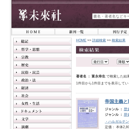
HOME
>>
詳細検索
>>
検索結果
著者名 ： 富永幸生
で検索した結
1件目から1件目までを表示してい
帝国主義と
ジャンル ：
歴
ジャンル ：
歴
・ハルガルテン
定価： 本体2,8